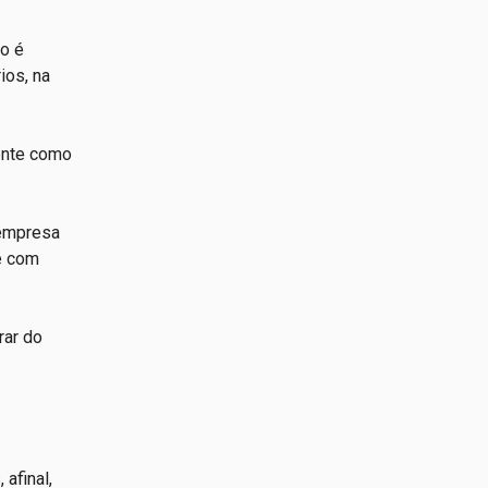
ão é
ios, na
ente como
 empresa
e com
rar do
afinal,