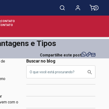
0
CONTATO
antagens e Tipos
Compartilhe este post
Buscar no blog
 de
leno
ar
, vem com o