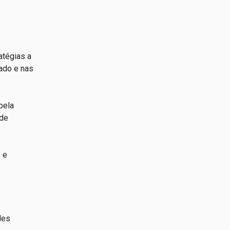
atégias a
ado e nas
pela
 de
 e
des