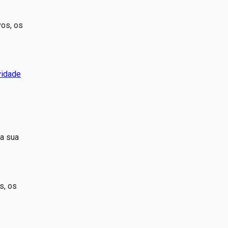
vos, os
vidade
da sua
s, os