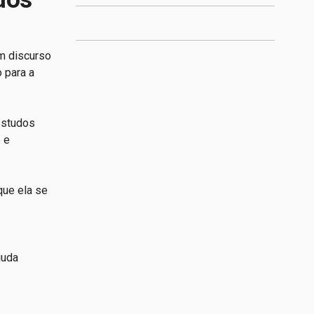
um discurso
 para a
estudos
 e
que ela se
juda