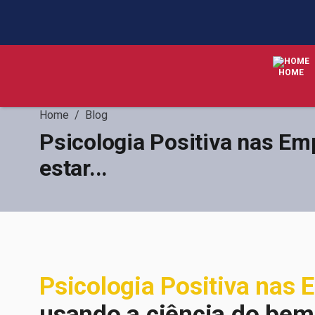
HOME
Home
/
Blog
Psicologia Positiva nas Em
estar...
Psicologia Positiva
nas 
usando a ciência do bem