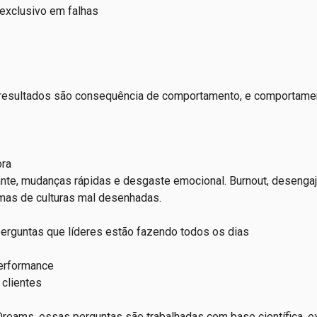
exclusivo em falhas
resultados são consequência de comportamento, e comportame
ora
ante, mudanças rápidas e desgaste emocional. Burnout, desenga
omas de culturas mal desenhadas.
perguntas que líderes estão fazendo todos os dias
erformance
 clientes
Dreams, essas perguntas são trabalhadas com base científica, 