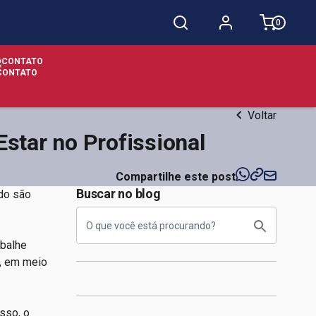
0
CONTATO
Voltar
star no Profissional
Compartilhe este post
Buscar no blog
ado são
abalhe
, em meio
sso, o