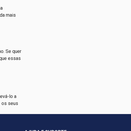
ca
nda mais
ho. Se quer
 que essas
evá-lo a
s os seus