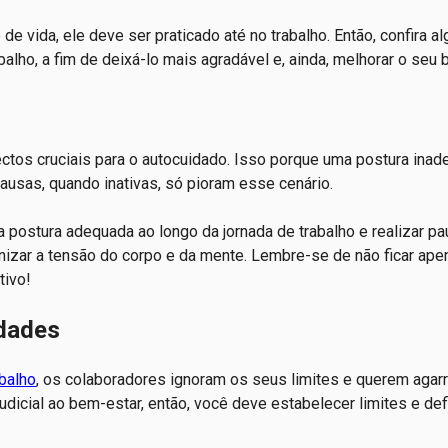
e vida, ele deve ser praticado até no trabalho. Então, confira a
alho, a fim de deixá-lo mais agradável e, ainda, melhorar o seu
pectos cruciais para o autocuidado. Isso porque uma postura ina
ausas, quando inativas, só pioram esse cenário.
postura adequada ao longo da jornada de trabalho e realizar p
nizar a tensão do corpo e da mente. Lembre-se de não ficar ape
tivo!
idades
balho
, os colaboradores ignoram os seus limites e querem agarr
icial ao bem-estar, então, você deve estabelecer limites e defi