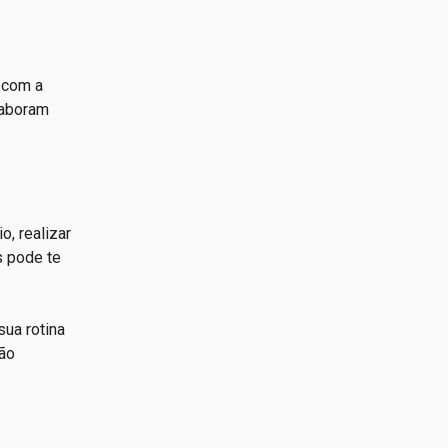
 com a
laboram
, realizar
s pode te
sua rotina
ção