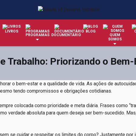
LIVROS
BLOG
PROGRAMAS
DOCUMENTÁRIO
QUEM
SOMOS
 Trabalho: Priorizando o Bem-E
elhorar o bem-estar e a qualidade de vida. As ações de autocuid
, mesmo tendo compromissos e obrigações cotidianas.
mpre colocada como prioridade e meta diária. Frases como “tr
omo verdade absoluta para quem deseja ser bem-sucedido. Mas
sem se cuidar e respeitar os limites do corpo? Justamente por i