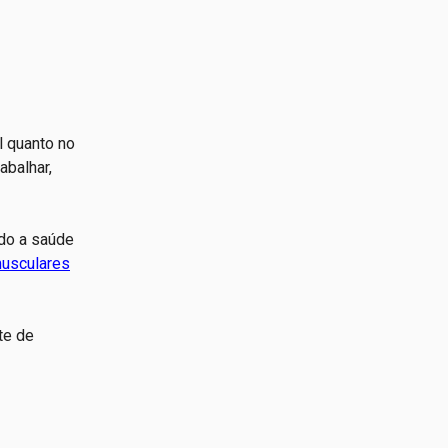
l quanto no
abalhar,
ndo a saúde
musculares
te de