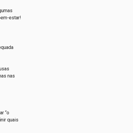
lgumas
 bem-estar!
dequada
ausas
nas nas
ar “o
nir quais